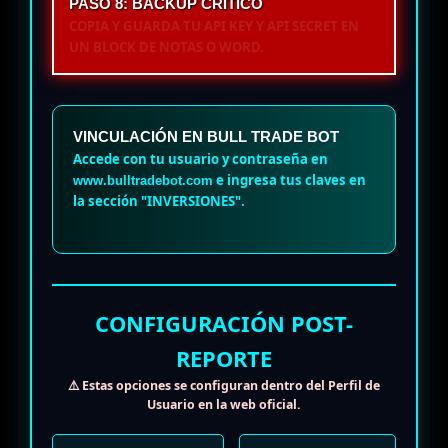
PASO 8: BACKUP CRÍTICO
COPIA Y GUARDA TU API KEY Y API SECRET EN
UN BLOCK DE NOTAS O WORD.
VINCULACIÓN EN BULL TRADE BOT
Accede con tu usuario y contraseña en
e ingresa tus claves en
www.bulltradebot.com
la sección "INVERSIONES".
CONFIGURACIÓN POST-
REPORTE
⚠️ Estas opciones se configuran dentro del
Perfil de
Usuario
en la web oficial.