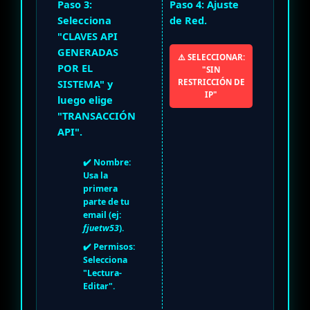
Paso 3:
Paso 4:
Ajuste
Selecciona
de Red.
"CLAVES API
GENERADAS
⚠️ SELECCIONAR:
POR EL
"SIN
SISTEMA"
y
RESTRICCIÓN DE
IP"
luego elige
"TRANSACCIÓN
API"
.
✔️
Nombre:
Usa la
primera
parte de tu
email (ej:
fjuetw53
).
✔️
Permisos:
Selecciona
"Lectura-
Editar".