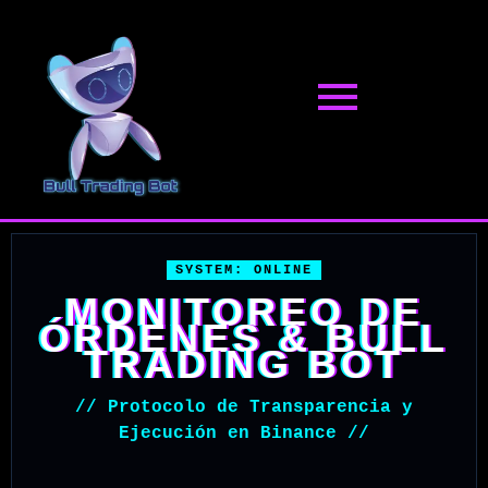
Pular
para
o
conteúdo
SYSTEM: ONLINE
MONITOREO DE
ÓRDENES & BULL
TRADING BOT
// Protocolo de Transparencia y
Ejecución en Binance //