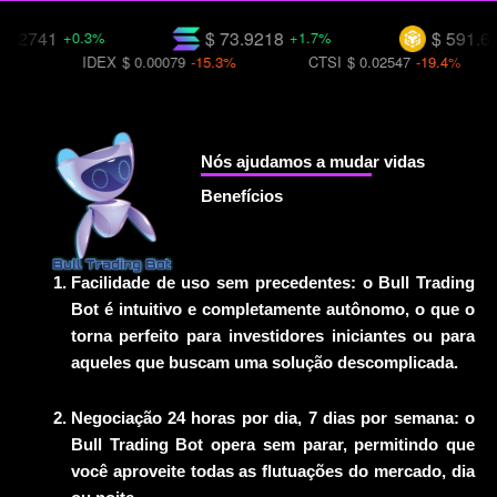
1
$ 73.9218
$ 591.685
+0.3%
+1.7%
-0.2
IDEX
$ 0.00079
-15.3%
CTSI
$ 0.02547
-19.4%
SFI
Nós ajudamos a mudar vidas
Benefícios
Facilidade de uso sem precedentes: o Bull Trading
Bot é intuitivo e completamente autônomo, o que o
torna perfeito para investidores iniciantes ou para
aqueles que buscam uma solução descomplicada.
Negociação 24 horas por dia, 7 dias por semana: o
Bull Trading Bot opera sem parar, permitindo que
você aproveite todas as flutuações do mercado, dia