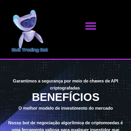
Pular
para
o
conteúdo
Garantimos a segurança por meio de chaves de API
criptografadas
BENEFÍCIOS
O melhor modelo de investimento do mercado
Nosso bot de negociação algorítmica de criptomoedas é
uma ferramenta valiosa para qualquer investidor que