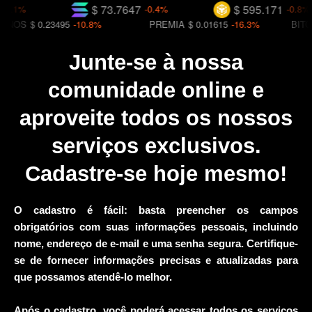
$ 73.7647
$ 595.171
.1%
-0.4%
-0.8%
OS
$ 0.23495
-10.8%
PREMIA
$ 0.01615
-16.3%
BITCOIN
Junte-se à nossa
comunidade online e
aproveite todos os nossos
serviços exclusivos.
Cadastre-se hoje mesmo!
O cadastro é fácil: basta preencher os campos
obrigatórios com suas informações pessoais, incluindo
nome, endereço de e-mail e uma senha segura. Certifique-
se de fornecer informações precisas e atualizadas para
que possamos atendê-lo melhor.
Após o cadastro, você poderá acessar todos os serviços