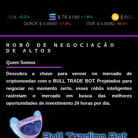
32924
$ 76.4190
$ 603.930
+0.2%
+1.6%
%
QUACK
$ 0.00000
-17.8%
OOE
$ 0.00262
-69.5%
ROBÔ DE NEGOCIAÇÃO
DE ALTOS
Quem Somos
Descubra a chave para vencer no mercado de
criptomoedas com o BULL TRADE BOT. Projetados para
negociar no momento certo, esses robôs inteligentes
rastreiam o mercado em busca das melhores
oportunidades de investimento 24 horas por dia.