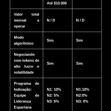
Até $10.000
Valor total
mensal a
N / D
N / D
operar
Modo
Sim
Sim
algorítmico
Negociando
com tokens de
Sim
Sim
alto lucro e
volatilidade
Programa de
Indicação:
N1: 10%
N1:10%
Equipe de
N2: 5%
N2:0%
Liderança
N3: 5%
N3: 0%
Espartana