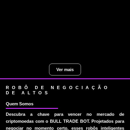
Bull-trade-bot
DEXPro
☆
☆
☆
☆
☆
130,00
$
–
5.000,00
$
Ver produtos
Ver mais
ROBÔ DE NEGOCIAÇÃO
DE ALTOS
Quem Somos
Descubra a chave para vencer no mercado de
criptomoedas com o BULL TRADE BOT. Projetados para
negociar no momento certo, esses robôs inteligentes