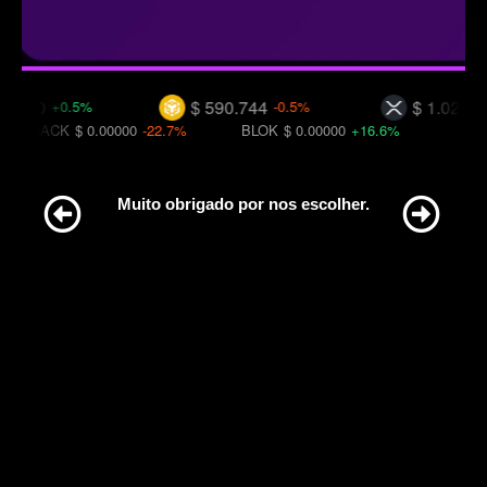
$ 590.744
$ 1.02592
+0.5%
-0.5%
-2.4%
K
$ 0.00000
-22.7%
BLOK
$ 0.00000
+16.6%
C98
$ 0.0168
Muito obrigado por nos escolher.