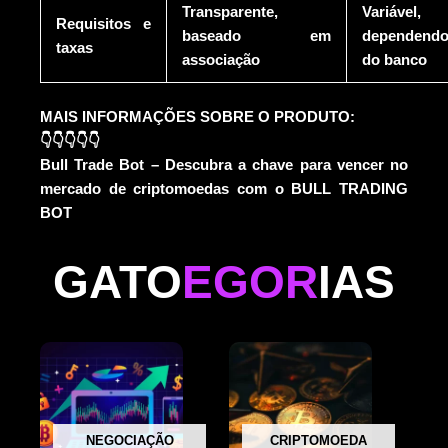
Transparente,
Variável,
Requisitos e
baseado em
dependend
taxas
associação
do banco
MAIS INFORMAÇÕES SOBRE O PRODUTO:
👇
👇
👇
👇
👇
Bull Trade Bot – Descubra a chave para vencer no
mercado de criptomoedas com o BULL TRADING
BOT
GATO
EGOR
IAS
NEGOCIAÇÃO
CRIPTOMOEDA