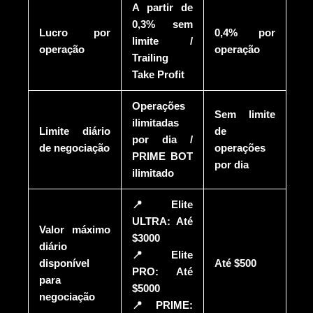
A partir de
0,3% sem
Lucro por
0,4% por
limite /
operação
operação
Trailing
Take Profit
Operações
Sem limite
ilimitadas
Limite diário
de
por dia /
de negociação
operações
PRIME BOT
por dia
ilimitado
📍Elite
ULTRA: Até
Valor máximo
$3000
diário
📍Elite
disponível
Até $500
PRO: Até
para
$5000
negociação
📍PRIME: