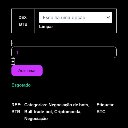
Quantidade
de
DEX-
BULL
BTB
Limpar
TRADING
BOT
-
+
Adicionar
Esgotado
REF:
Categorias:
Negociação de bots
,
Etiqueta:
BTB
Bull-trade-bot
,
Criptomoeda
,
BTC
Negociação