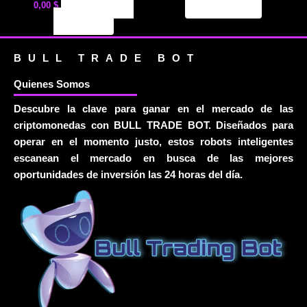
Seleccionar
Leer más
0,00
$
elegir
opciones
en
la
página
BULL TRADE BOT
de
Quienes Somos
producto
Descubre la clave para ganar en el mercado de las
criptomonedas con BULL TRADE BOT. Diseñados para
operar en el momento justo, estos robots inteligentes
escanean el mercado en busca de las mejores
oportunidades de inversión las 24 horas del día.