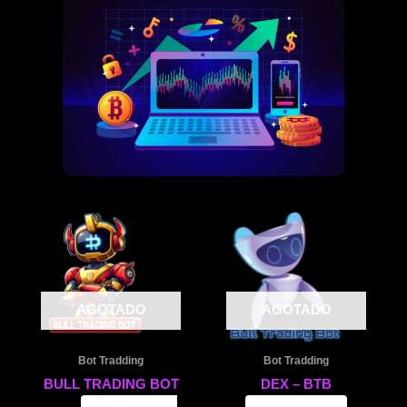
Este
producto
tiene
múltiples
variantes.
AGOTADO
AGOTADO
Las
opciones
Bot Tradding
Bot Tradding
se
BULL TRADING BOT
DEX – BTB
pueden