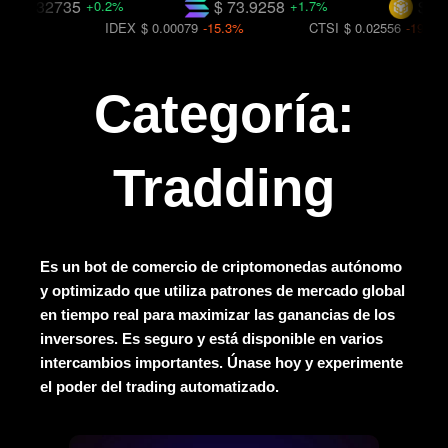
$ 0.32735
$ 73.9258
$ 591
+0.2%
+1.7%
.9%
IDEX
$ 0.00079
-15.3%
CTSI
$ 0.02556
-19.1%
Categoría:
Tradding
Es un bot de comercio de criptomonedas autónomo
y optimizado que utiliza patrones de mercado global
en tiempo real para maximizar las ganancias de los
inversores. Es seguro y está disponible en varios
intercambios importantes. Únase hoy y experimente
el poder del trading automatizado.