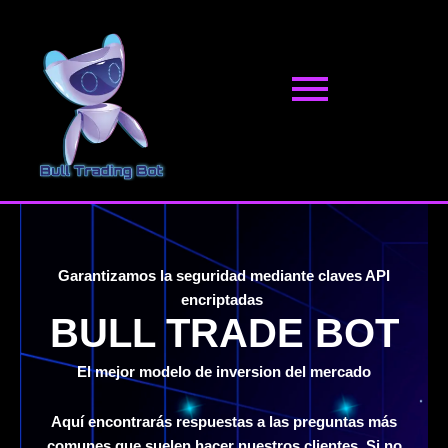
Ir
al
contenido
Garantizamos la seguridad mediante claves API
encriptadas
BULL TRADE BOT
El mejor modelo de inversion del mercado
Aquí encontrarás respuestas a las preguntas más
comunes que suelen hacer nuestros clientes. Si no