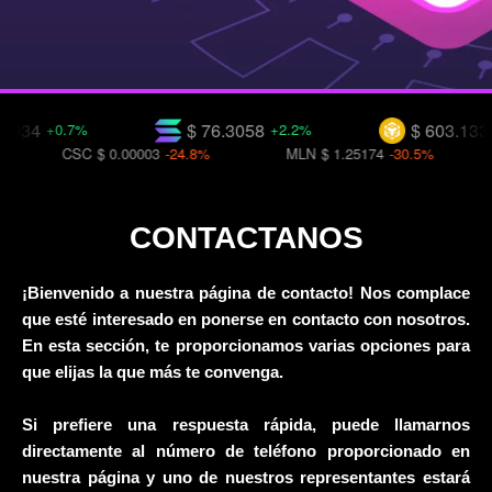
34
$ 76.3058
$ 603.133
+0.7%
+2.2%
+1
CSC
$ 0.00003
-24.8%
MLN
$ 1.25174
-30.5%
S
CONTACTANOS
¡Bienvenido a nuestra página de contacto! Nos complace
que esté interesado en ponerse en contacto con nosotros.
En esta sección, te proporcionamos varias opciones para
que elijas la que más te convenga.
Si prefiere una respuesta rápida, puede llamarnos
directamente al número de teléfono proporcionado en
nuestra página y uno de nuestros representantes estará