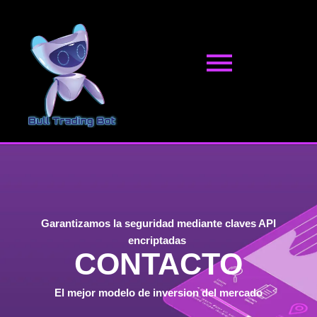
Ir
al
contenido
Garantizamos la seguridad mediante claves API
encriptadas
CONTACTO
El mejor modelo de inversion del mercado