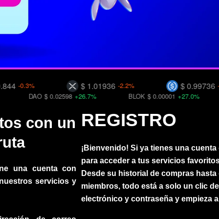
$ 1.01936
$ 0.99736
.3%
-2.2%
-0.4%
DAO
$ 0.02598
+26.7%
BLOK
$ 0.00001
+27.0%
C98
$ 
REGISTRO
itos con un
ruta
¡Bienvenido! Si ya tienes una cuenta 
para acceder a tus servicios favoritos
ene una cuenta con
Desde su historial de compras hasta
nuestros servicios y
miembros, todo está a solo un clic de
electrónico y contraseña y empieza a 