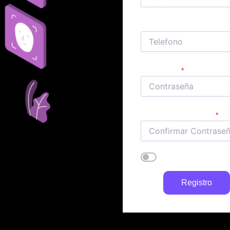
Telefono
Contraseña
Confirmar Contraseña
los término
Acepto
Registro