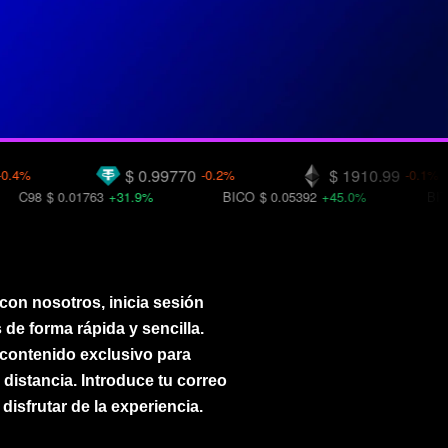
$ 0.99770
$ 1910.99
-0.2%
-0.1%
0.01763
+31.9%
BICO
$ 0.05392
+45.0%
BITCOIN
$ 0.
con nosotros, inicia sesión
 de forma rápida y sencilla.
 contenido exclusivo para
 distancia. Introduce tu correo
disfrutar de la experiencia.