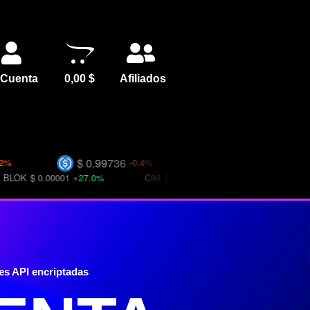
 Cuenta
0,00
$
Afiliados
$ 0.99736
$ 0.99770
-0.4%
-0.2%
0.00001
+27.0%
C98
$ 0.01763
+31.9%
BICO
$ 0.05392
es API encriptadas