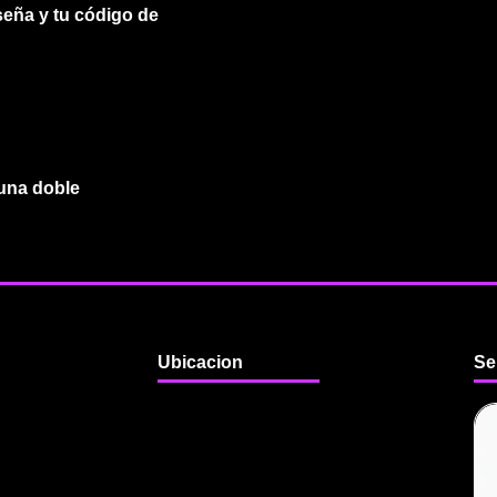
eña y tu código de
 una doble
Ubicacion
Se