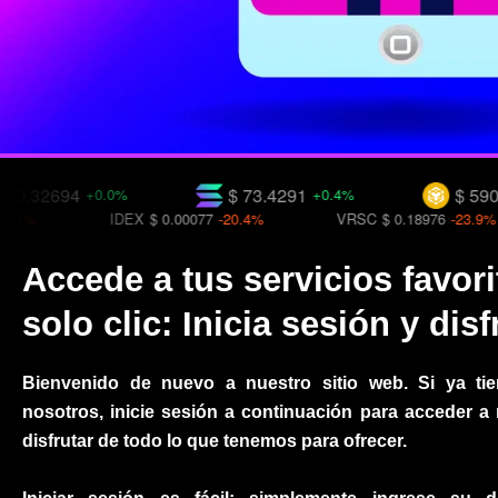
694
$ 73.4291
$ 590.844
+0.0%
+0.4%
-0
IDEX
$ 0.00077
-20.4%
VRSC
$ 0.18976
-23.9%
Accede a tus servicios favor
solo clic: Inicia sesión y disf
Bienvenido de nuevo a nuestro sitio web. Si ya ti
nosotros, inicie sesión a continuación para acceder a 
disfrutar de todo lo que tenemos para ofrecer.