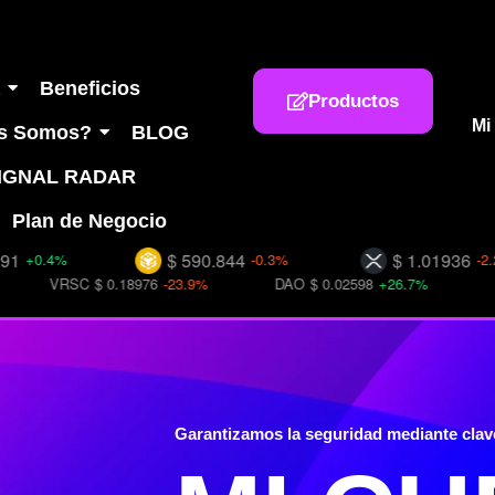
a
Beneficios
Productos
Mi
s Somos?
BLOG
IGNAL RADAR
Plan de Negocio
$ 590.844
$ 1.01936
4%
-0.3%
-2.2%
RSC
$ 0.18976
-23.9%
DAO
$ 0.02598
+26.7%
BLOK
$ 
Garantizamos la seguridad mediante clav