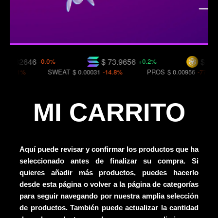
0.32646
$ 73.9656
$ 593.0
-0.0%
+0.2%
14.1%
SWEAT
$ 0.00031
-14.8%
PROS
$ 0.00956
-77.6%
MI CARRITO
Aquí puede revisar y confirmar los productos que ha
seleccionado antes de finalizar su compra. Si
quieres añadir más productos, puedes hacerlo
desde esta página o volver a la página de categorías
para seguir navegando por nuestra amplia selección
de productos. También puede actualizar la cantidad