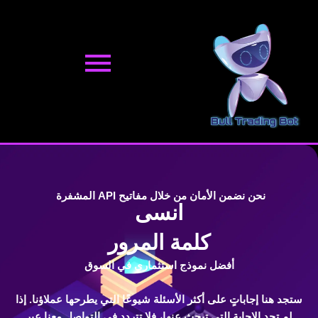
نتقل
لى
لمحتوى
نحن نضمن الأمان من خلال مفاتيح API المشفرة
انسى
كلمة المرور
أفضل نموذج استثماري في السوق
ستجد هنا إجاباتٍ على أكثر الأسئلة شيوعًا التي يطرحها عملاؤنا. إذا
لم تجد الإجابة التي تبحث عنها، فلا تتردد في التواصل معنا عبر